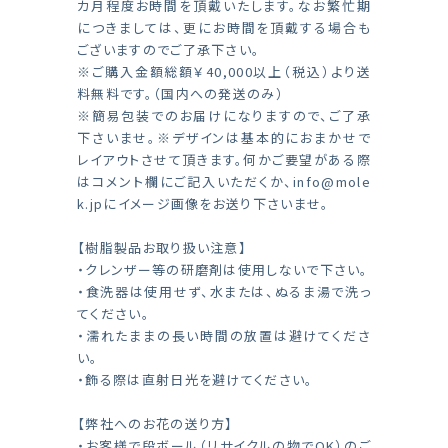
カ月程度お時間を頂戴いたします。なお繁忙期
につきましては、更にお時間を頂戴する場合も
ございますのでご了承下さい。
※ご購入金額総額￥40,000以上（税込）より送
料無料です。（国内への発送のみ）
※簡易包装でのお届けになりますので、ご了承
下さいませ。※デザインは基本的におまかせで
レイアウトさせて頂きます。何かご要望がある際
はコメント欄にご記入いただくか、
info@mole
k.jp
にイメージ画像をお送り下さいませ。
【樹脂製品お取り扱い注意】
・クレンザー等の研磨剤は使用しないで下さい。
・食洗器は使用せず、水または、ぬるま湯で洗っ
てください。
・濡れたままの長い時間の放置は避けてくださ
い。
・飾る際は直射日光を避けてください。
【弊社へのお花の送り方】
・お客様で段ボール（リサイクルの物でOK）のご