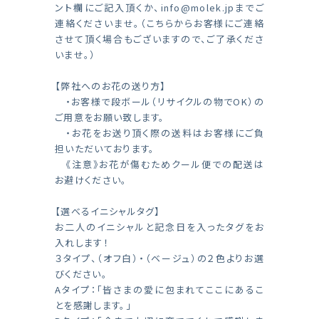
ント欄にご記入頂くか、
info@molek.jp
までご
連絡くださいませ。（こちらからお客様にご連絡
させて頂く場合もございますので、ご了承くださ
いませ。）
【弊社へのお花の送り方】
・お客様で段ボール（リサイクルの物でOK）の
ご用意をお願い致します。
・お花をお送り頂く際の送料はお客様にご負
担いただいております。
《注意》お花が傷むためクール便での配送は
お避けください。
【選べるイニシャルタグ】
お二人のイニシャルと記念日を入ったタグをお
入れします！
３タイプ、（オフ白）・（ベージュ）の２色よりお選
びください。
Aタイプ：「皆さまの愛に包まれてここにあるこ
とを感謝します。」