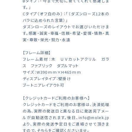
Bタイプ：「今まで大切に育ててくれて感謝しま
す。」
Cタイプ（オフ白のみ）：「（ダズンローズ12本の
バラに込められた言葉）」
ダズンローズのレイアウトでお選びいただけま
す。感謝・誠実・幸福・信頼・希望・愛情・情熱・真
実・尊敬・栄光・努力・永遠
【フレーム詳細】
フレーム素材：木 ＵＶカットアクリル ガラ
ス ファブリック ダブルマット
サイズ：W390ｍｍ×H465ｍｍ
ディスプレイタイプ：壁掛け
ブートニアレイアウト可
【クレジットカードご利用のお客様へ】
クレジットカードをご利用のお客様は、決済処理
の為、実際の発送日と異なる日に発送完了メー
ルが自動送信されます。後日、
info@molek.jp
より、実際の発送予定日をご連絡させて頂きま
すので、そちらをご確認くださいませ。