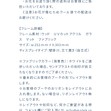
・お花をお送り頂く際の送料はお客様にご負
担いただいております。
《注意》お花が傷むためクール便での配送は
お避けください。
【フレーム詳細】
フレーム素材：ウッド ＵＶカットアクリル ガラ
ス マット ファブリック
サイズ：ｗ252ｍｍ×ｈ303ｍｍ
ディスプレイタイプ：壁掛け、立て置き（自立式）
※ファブリックカラー（背景色）：ホワイトをご選
択いただいた場合、サンドブラストの刻印が目立
たなくなりますのでご了承ください。
※基本的にお客様のブーケの形でレイアウト致
します。
※お客様のブーケのおリボンをレイアウトにお
入れ致します。ない場合は、リボンレイアウト無
しになります。
※レイアウトや刻印など、何かご要望がある際
は、コメント欄にご記入頂くか、
info@molek.jp